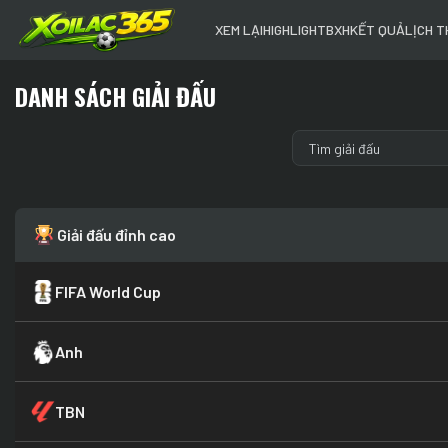
XEM LẠI
HIGHLIGHT
BXH
KẾT QUẢ
LỊCH T
DANH SÁCH GIẢI ĐẤU
Giải đấu đỉnh cao
FIFA World Cup
Anh
TBN