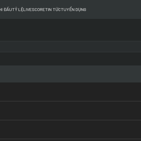
HI ĐẤU
TỶ LỆ
LIVESCORE
TIN TỨC
TUYỂN DỤNG