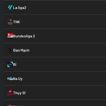
La liga2
TNK
Bundesliga 2
Đan Mạch
Bỉ
Na Uy
Thụy Sĩ