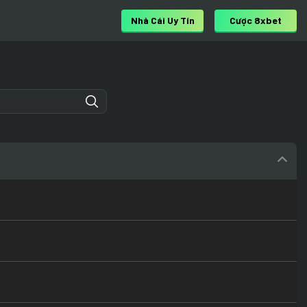
Nhà Cái Uy Tín
Cược 8xbet