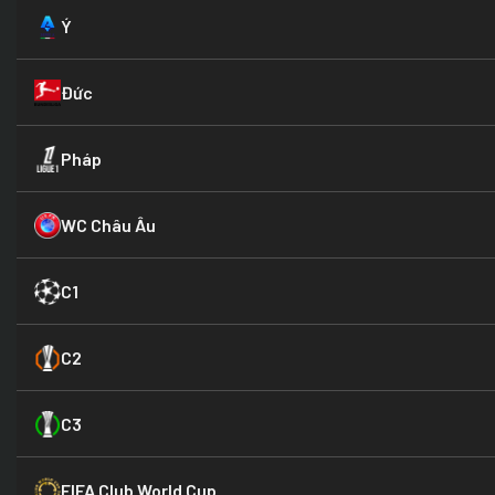
Ý
Đức
Pháp
WC Châu Âu
C1
C2
C3
FIFA Club World Cup