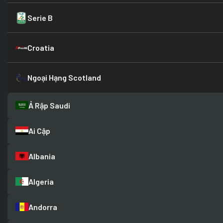
Serie B
Croatia
Ngoại Hạng Scotland
Ả Rập Saudi
Ai Cập
Albania
Algeria
Andorra