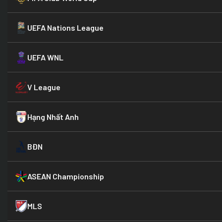
UEFA Nations League
UEFA WNL
V League
Hạng Nhất Anh
BĐN
ASEAN Championship
MLS