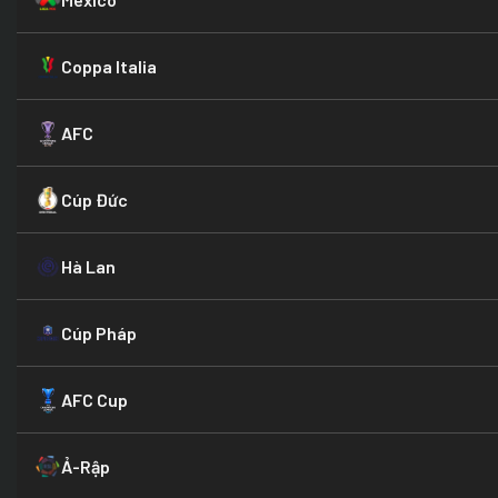
Coppa Italia
AFC
Cúp Đức
Hà Lan
Cúp Pháp
AFC Cup
Ả-Rập