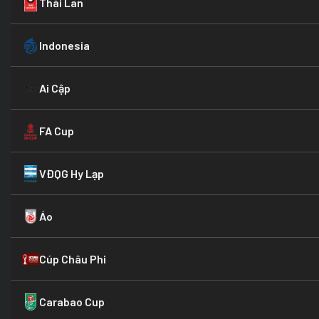
Thái Lan
Indonesia
Ai Cập
FA Cup
VĐQG Hy Lạp
Áo
Cúp Châu Phi
Carabao Cup