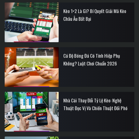
Kèo 1×2 Là Gì? Bí Quyết Giải Mã Kèo
Châu Âu Bất Bại
Cá Độ Bóng Đá Có Tính Hiệp Phụ
Không? Luật Chơi Chuẩn 2026
Nhà Cái Thay Đổi Tỷ Lệ Kèo: Nghệ
Thuật Đọc Vị Và Chiến Thuật Đối Phó