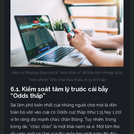
Kèo 1×2 thường được coi là “món khai vị” dễ tiếp cận nhưng lại là
“món chính” khó nhai nếu thiếu đi sự tỉnh táo
6.1. Kiểm soát tâm lý trước cái bẫy
“Odds thấp”
Sai lầm phổ biến nhất của những người chơi mới là dồn
toàn bộ vốn vào cửa có Odds cực thấp (như 1.15 hay 1.20)
vì tin rằng đội mạnh chắc chắn thắng. Tuy nhiên, trong
bóng đá, “chắc chắn” là một khái niệm xa xỉ. Một tấm thẻ
đỏ sớm, một sai lầm của thủ môn hay một ngày thi đấu