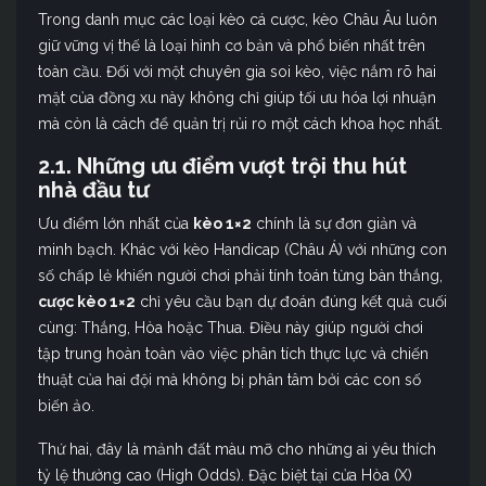
Trong danh mục các loại kèo cá cược, kèo Châu Âu luôn
giữ vững vị thế là loại hình cơ bản và phổ biến nhất trên
toàn cầu. Đối với một chuyên gia soi kèo, việc nắm rõ hai
mặt của đồng xu này không chỉ giúp tối ưu hóa lợi nhuận
mà còn là cách để quản trị rủi ro một cách khoa học nhất.
2.1. Những ưu điểm vượt trội thu hút
nhà đầu tư
Ưu điểm lớn nhất của
kèo 1×2
chính là sự đơn giản và
minh bạch. Khác với kèo Handicap (Châu Á) với những con
số chấp lẻ khiến người chơi phải tính toán từng bàn thắng,
cược kèo 1×2
chỉ yêu cầu bạn dự đoán đúng kết quả cuối
cùng: Thắng, Hòa hoặc Thua. Điều này giúp người chơi
tập trung hoàn toàn vào việc phân tích thực lực và chiến
thuật của hai đội mà không bị phân tâm bởi các con số
biến ảo.
Thứ hai, đây là mảnh đất màu mỡ cho những ai yêu thích
tỷ lệ thưởng cao (High Odds). Đặc biệt tại cửa Hòa (X)