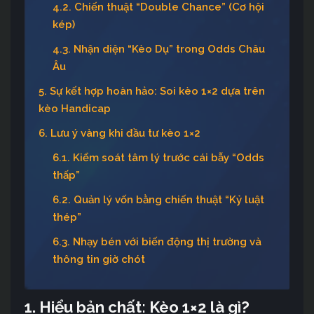
4.2. Chiến thuật “Double Chance” (Cơ hội
kép)
4.3. Nhận diện “Kèo Dụ” trong Odds Châu
Âu
5. Sự kết hợp hoàn hảo: Soi kèo 1×2 dựa trên
kèo Handicap
6. Lưu ý vàng khi đầu tư kèo 1×2
6.1. Kiểm soát tâm lý trước cái bẫy “Odds
thấp”
6.2. Quản lý vốn bằng chiến thuật “Kỷ luật
thép”
6.3. Nhạy bén với biến động thị trường và
thông tin giờ chót
1. Hiểu bản chất: Kèo 1×2 là gì?