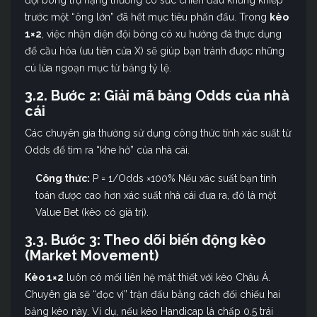
trước một “ông lớn” đã hết mục tiêu phấn đấu. Trong
kèo
1×2
, việc nhận diện đội bóng có xu hướng đá thực dụng
để cầu hòa (ưu tiên cửa X) sẽ giúp bạn tránh được những
cú lừa ngoạn mục từ bảng tỷ lệ.
3.2. Bước 2: Giải mã bảng Odds của nhà
cái
Các chuyên gia thường sử dụng công thức tính xác suất từ
Odds để tìm ra “khe hở” của nhà cái.
Công thức:
P = 1/Odds ×100% Nếu xác suất bạn tính
toán được cao hơn xác suất nhà cái đưa ra, đó là một
Value Bet (kèo có giá trị).
3.3. Bước 3: Theo dõi biến động kèo
(Market Movement)
Kèo 1×2
luôn có mối liên hệ mật thiết với kèo Châu Á.
Chuyên gia sẽ “đọc vị” trận đấu bằng cách đối chiếu hai
bảng kèo này. Ví dụ, nếu kèo Handicap là chấp 0.5 trái