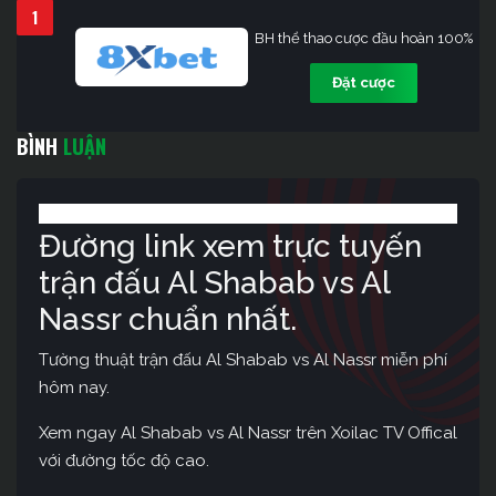
1
BH thể thao cược đầu hoàn 100%
Đặt cược
BÌNH
LUẬN
Đường link xem trực tuyến
trận đấu Al Shabab vs Al
Nassr chuẩn nhất.
Tường thuật trận đấu Al Shabab vs Al Nassr miễn phí
hôm nay.
Xem ngay Al Shabab vs Al Nassr trên Xoilac TV Offical
với đường tốc độ cao.