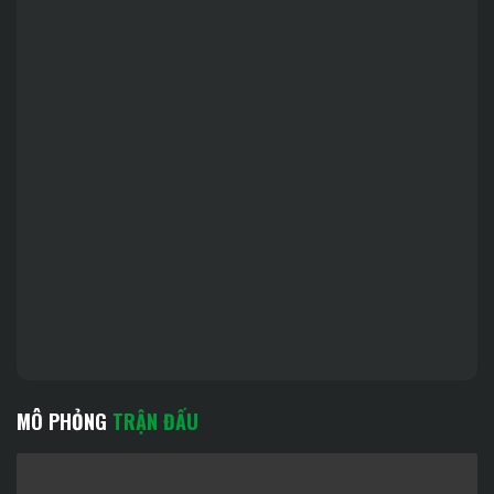
MÔ PHỎNG
TRẬN ĐẤU