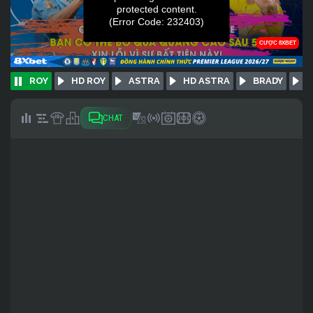
ROY
HD ROY
ASTRA
HD ASTRA
BRADY
H
CHAT