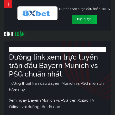
1
BH thể thao cược đầu hoàn 100%
Đặt cược
BÌNH
LUẬN
Đường link xem trực tuyến
trận đấu Bayern Munich vs
PSG chuẩn nhất.
Tường thuật trận đấu Bayern Munich vs PSG miễn phí
hôm nay.
Xem ngay Bayern Munich vs PSG trên Xoilac TV
Offical với đường tốc độ cao.