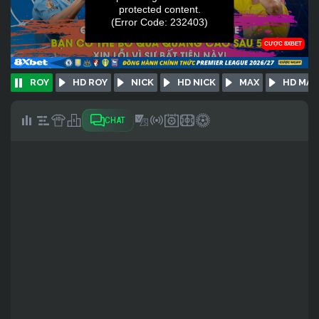
ROY
HD ROY
NICK
HD NICK
MAX
HD MAX
CHAT