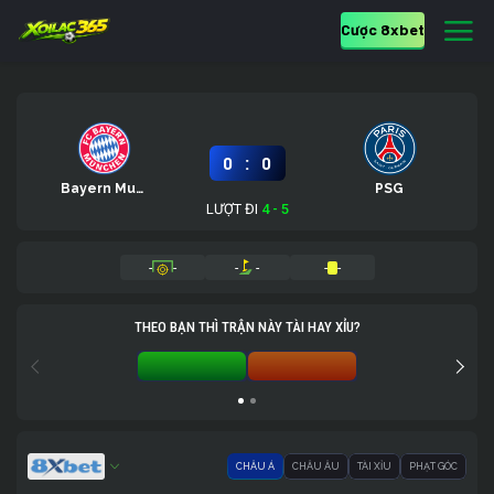
Cược 8xbet
:
0
0
Bayern Munich
PSG
LƯỢT ĐI
4 - 5
-
-
-
-
-
-
THEO BẠN THÌ TRẬN NÀY TÀI HAY XỈU?
TÀI 0%
XỈU 0%
CHÂU Á
CHÂU ÂU
TÀI XỈU
PHẠT GÓC