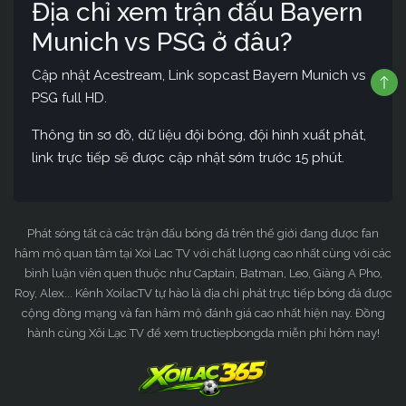
Địa chỉ xem trận đấu Bayern
Munich vs PSG ở đâu?
Cập nhật Acestream, Link sopcast Bayern Munich vs
PSG full HD.
Thông tin sơ đồ, dữ liệu đội bóng, đội hình xuất phát,
link trực tiếp sẽ được cập nhật sớm trước 15 phút.
Phát sóng tất cả các trận đấu bóng đá trên thế giới đang được fan
hâm mộ quan tâm tại Xoi Lac TV với chất lượng cao nhất cùng với các
bình luận viên quen thuộc như Captain, Batman, Leo, Giàng A Pho,
Roy, Alex... Kênh XoilacTV tự hào là địa chỉ phát trực tiếp bóng đá được
cộng đồng mạng và fan hâm mộ đánh giá cao nhất hiện nay. Đồng
hành cùng Xôi Lạc TV để xem tructiepbongda miễn phí hôm nay!