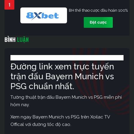
1
BH thể thao cược đầu hoàn 100%
Đặt cược
BÌNH
LUẬN
Đường link xem trực tuyến
trận đấu Bayern Munich vs
PSG chuẩn nhất.
Tường thuật trận đấu Bayern Munich vs PSG miễn phí
hôm nay.
Xem ngay Bayern Munich vs PSG trên Xoilac TV
Offical với đường tốc độ cao.