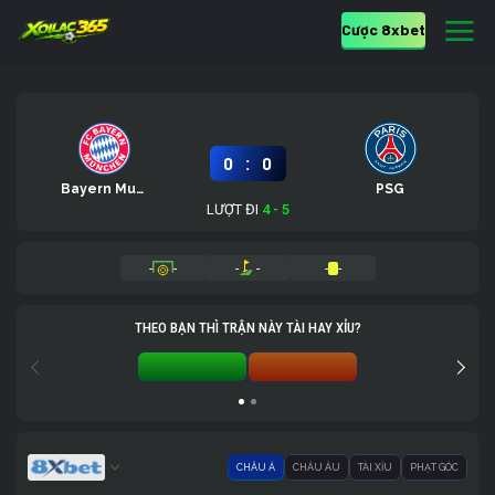
Cược 8xbet
:
0
0
Bayern Munich
PSG
LƯỢT ĐI
4 - 5
-
-
-
-
-
-
THEO BẠN THÌ TRẬN NÀY TÀI HAY XỈU?
TÀI 0%
XỈU 0%
CHÂU Á
CHÂU ÂU
TÀI XỈU
PHẠT GÓC