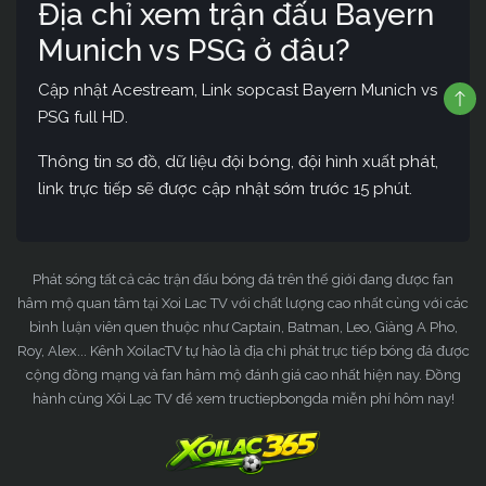
Địa chỉ xem trận đấu Bayern
Munich vs PSG ở đâu?
Cập nhật Acestream, Link sopcast Bayern Munich vs
PSG full HD.
Thông tin sơ đồ, dữ liệu đội bóng, đội hình xuất phát,
link trực tiếp sẽ được cập nhật sớm trước 15 phút.
Phát sóng tất cả các trận đấu bóng đá trên thế giới đang được fan
hâm mộ quan tâm tại Xoi Lac TV với chất lượng cao nhất cùng với các
bình luận viên quen thuộc như Captain, Batman, Leo, Giàng A Pho,
Roy, Alex... Kênh XoilacTV tự hào là địa chỉ phát trực tiếp bóng đá được
cộng đồng mạng và fan hâm mộ đánh giá cao nhất hiện nay. Đồng
hành cùng Xôi Lạc TV để xem tructiepbongda miễn phí hôm nay!