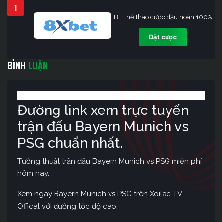
1
BH thể thao cược đầu hoàn 100%
Đặt cược
BÌNH
LUẬN
Đường link xem trực tuyến
trận đấu Bayern Munich vs
PSG chuẩn nhất.
Tường thuật trận đấu Bayern Munich vs PSG miễn phí
hôm nay.
Xem ngay Bayern Munich vs PSG trên Xoilac TV
Offical với đường tốc độ cao.