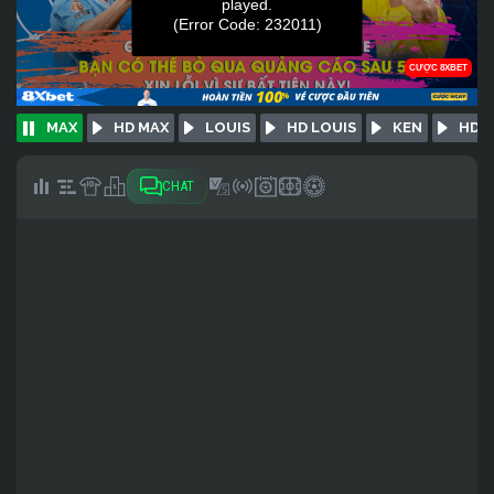
K
MAX
HD MAX
LOUIS
HD LOUIS
KEN
HD 
CHAT