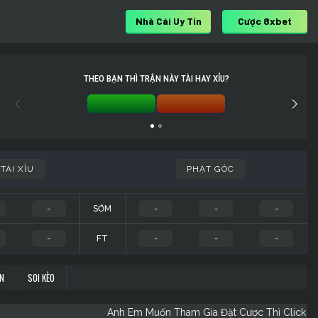
Nhà Cái Uy Tín
Cược 8xbet
THEO BẠN THÌ TRẬN NÀY TÀI HAY XỈU?
TÀI 0%
XỈU 0%
TÀI XỈU
PHẠT GÓC
-
-
-
-
SỚM
-
-
-
-
FT
N
SOI KÈO
Anh Em Muốn Tham Gia Đặt Cược Thì Clic