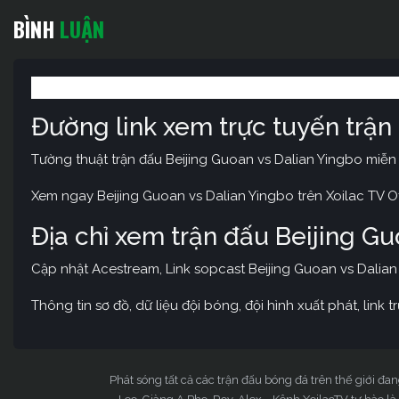
BÌNH
LUẬN
Đường link xem trực tuyến trận
Tường thuật trận đấu Beijing Guoan vs Dalian Yingbo miễn
Xem ngay Beijing Guoan vs Dalian Yingbo trên Xoilac TV Of
Địa chỉ xem trận đấu Beijing G
Cập nhật Acestream, Link sopcast Beijing Guoan vs Dalian 
Thông tin sơ đồ, dữ liệu đội bóng, đội hình xuất phát, link 
Phát sóng tất cả các trận đấu bóng đá trên thế giới đ