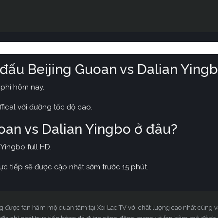
 đấu Beijing Guoan vs Dalian Ying
 phí hôm nay.
fical với đường tốc độ cao.
uoan vs Dalian Yingbo ở đâu?
Yingbo full HD.
trực tiếp sẽ được cập nhật sớm trước 15 phút.
ang được fan hâm mộ quan tâm tại Xoi Lac TV với chất lượng cao nhất cùng 