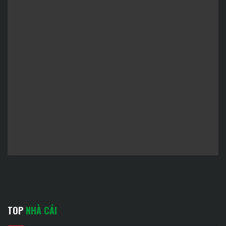
TOP
NHÀ CÁI