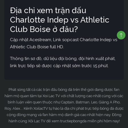
Địa chỉ xem trận đấu
Charlotte Indep vs Athletic
Club Boise ở đâu?
Cập nhật Acestream, Link sopcast Charlotte Indep vs
Athletic Club Boise full HD.
Thông tin sơ đồ, dữ liệu đội bóng, đội hình xuất phát,
link trực tiếp sẽ được cập nhật sớm trước 15 phút.
Phát sóng tất cả các trận đấu bóng đá trên thế giới đang được fan
hâm mộ quan tâm tại Xoi Lac TV với chất lượng cao nhất cùng với các
bình luận viên quen thuộc như Captain, Batman, Leo, Giàng A Pho,
Roy, Alex... Kênh XoilacTV tự hào là địa chỉ phát trực tiếp bóng đá được
cộng đồng mạng và fan hâm mộ đánh giá cao nhất hiện nay. Đồng
hành cùng Xôi Lạc TV để xem tructiepbongda miễn phí hôm nay!