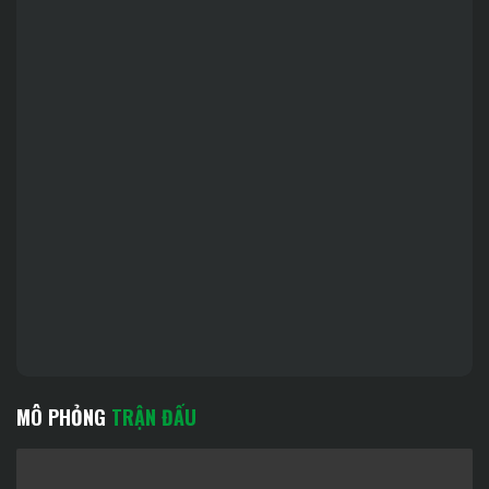
MÔ PHỎNG
TRẬN ĐẤU