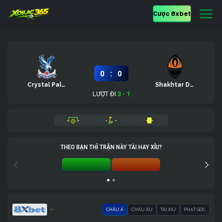
Cược 8xbet
:
0
0
Crystal Palace
Shakhtar Donetsk
LƯỢT ĐI
3 - 1
-
-
-
-
-
-
THEO BẠN THÌ TRẬN NÀY TÀI HAY XỈU?
TÀI 0%
XỈU 0%
CHÂU Á
CHÂU ÂU
TÀI XỈU
PHẠT GÓC