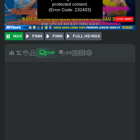
MAX
FINN
FINN
FULL HD MAX
CHAT