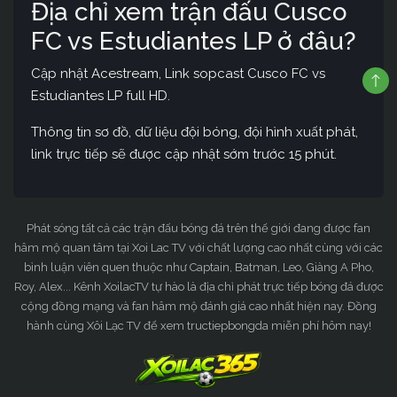
Địa chỉ xem trận đấu Cusco
FC vs Estudiantes LP ở đâu?
Cập nhật Acestream, Link sopcast Cusco FC vs
Estudiantes LP full HD.
Thông tin sơ đồ, dữ liệu đội bóng, đội hình xuất phát,
link trực tiếp sẽ được cập nhật sớm trước 15 phút.
Phát sóng tất cả các trận đấu bóng đá trên thế giới đang được fan
hâm mộ quan tâm tại Xoi Lac TV với chất lượng cao nhất cùng với các
bình luận viên quen thuộc như Captain, Batman, Leo, Giàng A Pho,
Roy, Alex... Kênh XoilacTV tự hào là địa chỉ phát trực tiếp bóng đá được
cộng đồng mạng và fan hâm mộ đánh giá cao nhất hiện nay. Đồng
hành cùng Xôi Lạc TV để xem tructiepbongda miễn phí hôm nay!