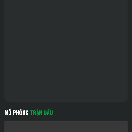
MÔ PHỎNG
TRẬN ĐẤU