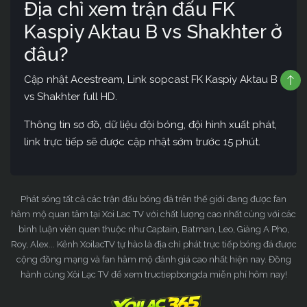
Địa chỉ xem trận đấu FK
Kaspiy Aktau B vs Shakhter ở
đâu?
Cập nhật Acestream, Link sopcast FK Kaspiy Aktau B
vs Shakhter full HD.
Thông tin sơ đồ, dữ liệu đội bóng, đội hình xuất phát,
link trực tiếp sẽ được cập nhật sớm trước 15 phút.
Phát sóng tất cả các trận đấu bóng đá trên thế giới đang được fan
hâm mộ quan tâm tại Xoi Lac TV với chất lượng cao nhất cùng với các
bình luận viên quen thuộc như Captain, Batman, Leo, Giàng A Pho,
Roy, Alex... Kênh XoilacTV tự hào là địa chỉ phát trực tiếp bóng đá được
cộng đồng mạng và fan hâm mộ đánh giá cao nhất hiện nay. Đồng
hành cùng Xôi Lạc TV để xem tructiepbongda miễn phí hôm nay!