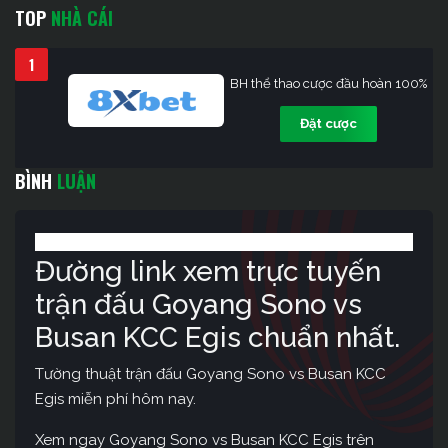
TOP
NHÀ CÁI
1
BH thể thao cược đầu hoàn 100%
Đặt cược
BÌNH
LUẬN
Đường link xem trực tuyến
trận đấu Goyang Sono vs
Busan KCC Egis chuẩn nhất.
Tường thuật trận đấu Goyang Sono vs Busan KCC
Egis miễn phí hôm nay.
Xem ngay Goyang Sono vs Busan KCC Egis trên