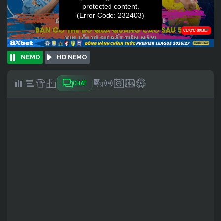
NEMO
HD NEMO
CHAT