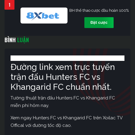
1
BH thể thao cược đầu hoàn 100%
Đặt cược
BÌNH
LUẬN
Đường link xem trực tuyến
trận đấu Hunters FC vs
Khangarid FC chuẩn nhất.
Tường thuật trận đấu Hunters FC vs Khangarid FC
miễn phí hôm nay.
Xem ngay Hunters FC vs Khangarid FC trên Xoilac TV
Offical với đường tốc độ cao.