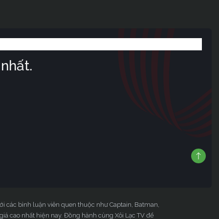
nhất.
với các bình luận viên quen thuộc như Captain, Batman,
 giá cao nhất hiện nay. Đồng hành cùng Xôi Lạc TV để