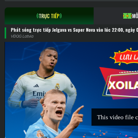
TRỰC TIẾP
MÔ
Phát sóng trực tiếp Jelgava vs Super Nova vào lúc 22:00, ngày 
VĐQG Latvia