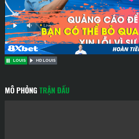
LOUIS
HD LOUIS
MÔ PHỎNG
TRẬN ĐẤU