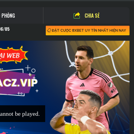
 PHỎNG
CHIA SẺ
06/05
ĐẶT CƯỢC 8XBET UY TÍN NHẤT HIỆN NAY