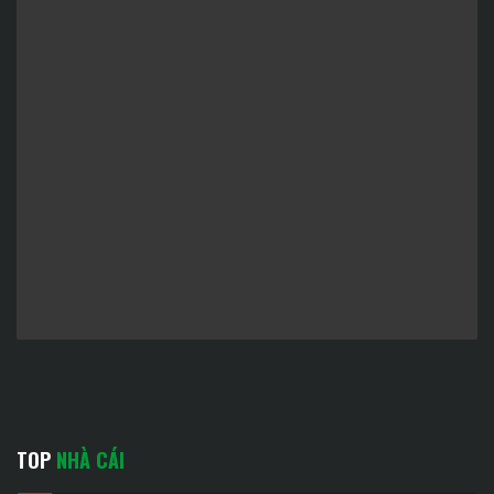
TOP
NHÀ CÁI