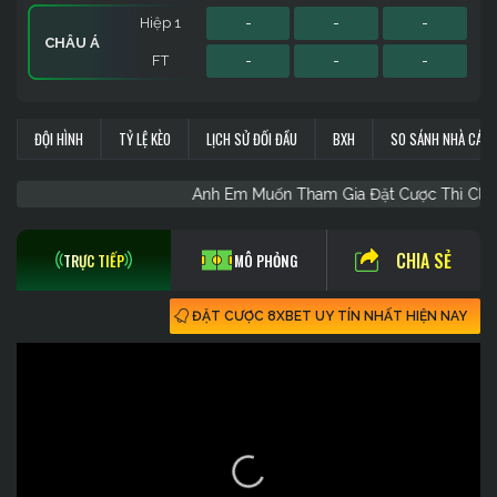
Hiệp 1
-
-
-
CHÂU Á
FT
-
-
-
Hiệp 1
Hiệp 1
Sớm
-
-
-
-
-
-
-
-
-
PHẠT GÓC
CHÂU ÂU
TÀI XỈU
ĐỘI HÌNH
TỶ LỆ KÈO
LỊCH SỬ ĐỐI ĐẦU
BXH
SO SÁNH NHÀ CÁI
FT
FT
FT
-
-
-
-
-
-
-
-
-
Anh Em Muốn Tham Gia Đặt Cược Thì
CHIA SẺ
TRỰC TIẾP
MÔ PHỎNG
ĐẶT CƯỢC 8XBET UY TÍN NHẤT HIỆN NAY