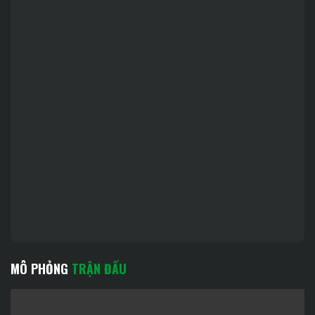
MÔ PHỎNG
TRẬN ĐẤU