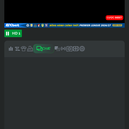
HD 1
CHAT