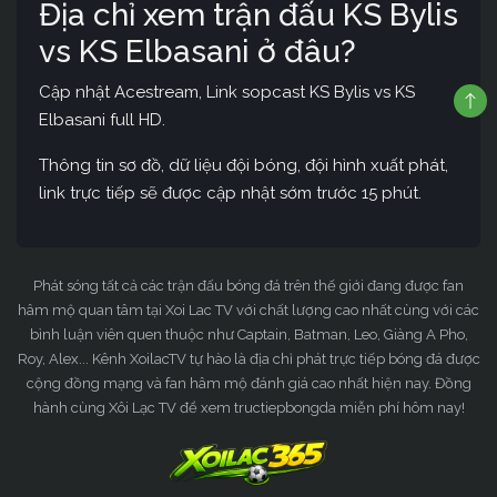
Địa chỉ xem trận đấu KS Bylis
vs KS Elbasani ở đâu?
Cập nhật Acestream, Link sopcast KS Bylis vs KS
Elbasani full HD.
Thông tin sơ đồ, dữ liệu đội bóng, đội hình xuất phát,
link trực tiếp sẽ được cập nhật sớm trước 15 phút.
Phát sóng tất cả các trận đấu bóng đá trên thế giới đang được fan
hâm mộ quan tâm tại Xoi Lac TV với chất lượng cao nhất cùng với các
bình luận viên quen thuộc như Captain, Batman, Leo, Giàng A Pho,
Roy, Alex... Kênh XoilacTV tự hào là địa chỉ phát trực tiếp bóng đá được
cộng đồng mạng và fan hâm mộ đánh giá cao nhất hiện nay. Đồng
hành cùng Xôi Lạc TV để xem tructiepbongda miễn phí hôm nay!