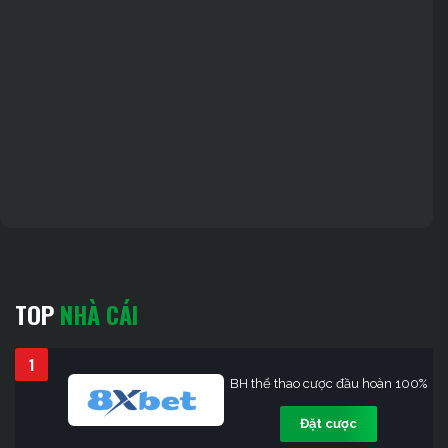
TOP
NHÀ CÁI
1
BH thể thao cược đầu hoàn 100%
Đặt cược