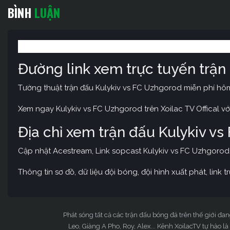
BÌNH
LUẬN
Đường link xem trực tuyến trận
Tường thuật trận đấu Kulykiv vs FC Uzhgorod miễn phí hô
Xem ngay Kulykiv vs FC Uzhgorod trên Xoilac TV Offical vớ
Địa chỉ xem trận đấu Kulykiv v
Cập nhật Acestream, Link sopcast Kulykiv vs FC Uzhgorod 
Thông tin sơ đồ, dữ liệu đội bóng, đội hình xuất phát, link 
Phát sóng tất cả các trận đấu bóng đá trên thế giới đ
Leo, Giàng A Pho, Roy, Alex... Kênh XoilacTV tự hào