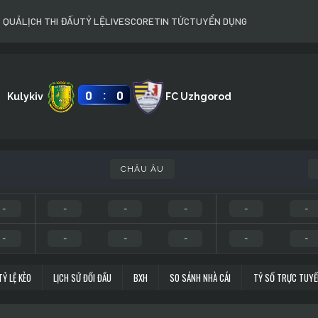
 QUẢ
LỊCH THI ĐẤU
TỶ LỆ
LIVESCORE
TIN TỨC
TUYỂN DỤNG
0
:
0
Kulykiv
FC Uzhgorod
CHÂU ÂU
-
-
-
-
-
-
-
-
-
-
-
-
TỶ LỆ KÈO
LỊCH SỬ ĐỐI ĐẦU
BXH
SO SÁNH NHÀ CÁI
TỶ SỐ TRỰC TUYẾ