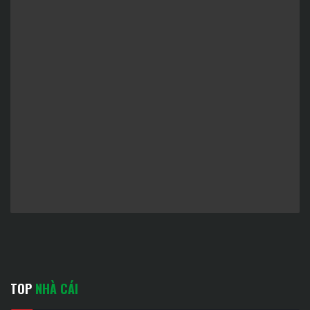
TOP
NHÀ CÁI