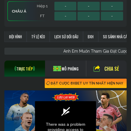
Hiệp 1
-
-
-
CHÂU Á
FT
-
-
-
Hiệp 1
Hiệp 1
Sớm
-
-
-
-
-
-
-
-
-
PHẠT GÓC
CHÂU ÂU
TÀI XỈU
ĐỘI HÌNH
TỶ LỆ KÈO
LỊCH SỬ ĐỐI ĐẦU
BXH
SO SÁNH NHÀ CÁI
FT
FT
FT
-
-
-
-
-
-
-
-
-
Anh Em Muốn Tham Gia Đặt Cượ
CHIA SẺ
TRỰC TIẾP
MÔ PHỎNG
ĐẶT CƯỢC 8XBET UY TÍN NHẤT HIỆN NAY