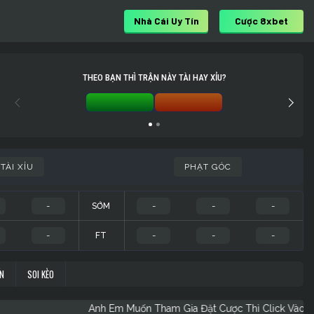
Nhà Cái Uy Tín
Cược 8xbet
THEO BẠN THÌ TRẬN NÀY TÀI HAY XỈU?
TÀI 0%
XỈU 0%
TÀI XỈU
PHẠT GÓC
-
-
-
-
SỚM
-
-
-
-
FT
N
SOI KÈO
Anh Em Muốn Tham Gia Đặt Cược Thì Click V