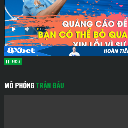
HD 1
MÔ PHỎNG
TRẬN ĐẤU