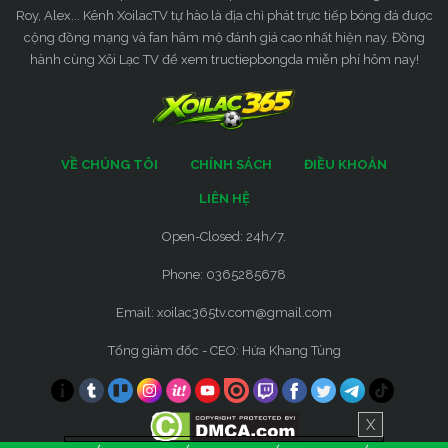
Roy, Alex... Kênh XoilacTV tự hào là địa chỉ phát trực tiếp bóng đá được
cộng đồng mạng và fan hâm mộ đánh giá cao nhất hiện nay. Đồng
hành cùng Xôi Lạc TV để xem tructiepbongda miễn phí hôm nay!
VỀ CHÚNG TÔI
CHÍNH SÁCH
ĐIỀU KHOẢN
LIÊN HỆ
Open-Closed: 24h/7.
Phone: 0365285678
Email:
xoilac365tv.com@gmail.com
Tổng giám đốc - CEO: Hứa Khang Tùng
X