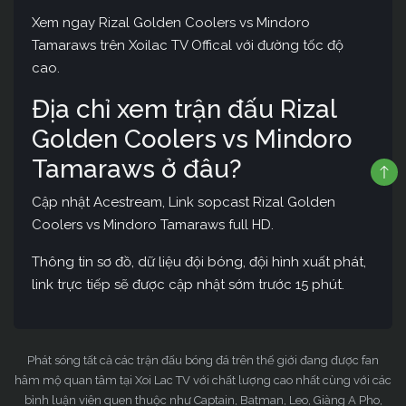
Xem ngay Rizal Golden Coolers vs Mindoro
Tamaraws trên Xoilac TV Offical với đường tốc độ
cao.
Địa chỉ xem trận đấu Rizal
Golden Coolers vs Mindoro
Tamaraws ở đâu?
Cập nhật Acestream, Link sopcast Rizal Golden
Coolers vs Mindoro Tamaraws full HD.
Thông tin sơ đồ, dữ liệu đội bóng, đội hình xuất phát,
link trực tiếp sẽ được cập nhật sớm trước 15 phút.
Phát sóng tất cả các trận đấu bóng đá trên thế giới đang được fan
hâm mộ quan tâm tại Xoi Lac TV với chất lượng cao nhất cùng với các
bình luận viên quen thuộc như Captain, Batman, Leo, Giàng A Pho,