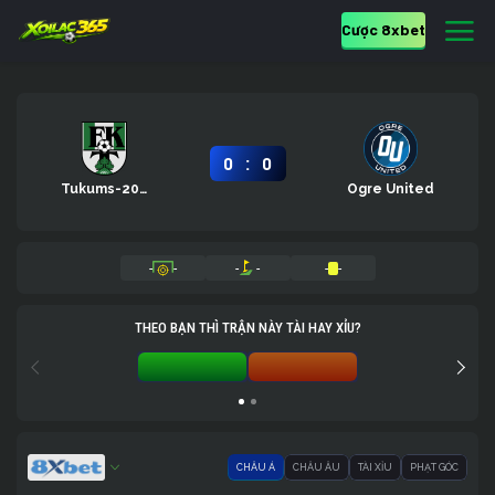
Cược 8xbet
:
0
0
Tukums-2000
Ogre United
-
-
-
-
-
-
THEO BẠN THÌ TRẬN NÀY TÀI HAY XỈU?
TÀI 0%
XỈU 0%
CHÂU Á
CHÂU ÂU
TÀI XỈU
PHẠT GÓC