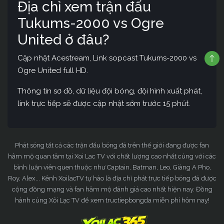
Địa chỉ xem trận đấu
Tukums-2000 vs Ogre
United ở đâu?
Cập nhật Acestream, Link sopcast Tukums-2000 vs
Ogre United full HD.
Thông tin sơ đồ, dữ liệu đội bóng, đội hình xuất phát,
link trực tiếp sẽ được cập nhật sớm trước 15 phút.
Phát sóng tất cả các trận đấu bóng đá trên thế giới đang được fan
hâm mộ quan tâm tại Xoi Lac TV với chất lượng cao nhất cùng với các
bình luận viên quen thuộc như Captain, Batman, Leo, Giàng A Pho,
Roy, Alex... Kênh XoilacTV tự hào là địa chỉ phát trực tiếp bóng đá được
cộng đồng mạng và fan hâm mộ đánh giá cao nhất hiện nay. Đồng
hành cùng Xôi Lạc TV để xem tructiepbongda miễn phí hôm nay!