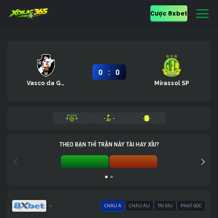
Cược 8xbet
:
0
0
Vasco da Gama
Mirassol SP
-
-
-
-
-
-
THEO BẠN THÌ TRẬN NÀY TÀI HAY XỈU?
TÀI 0%
XỈU 0%
CHÂU Á
CHÂU ÂU
TÀI XỈU
PHẠT GÓC