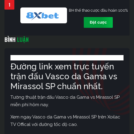
1
BH thể thao cược đầu hoàn 100%
Đặt cược
BÌNH
LUẬN
Đường link xem trực tuyến
trận đấu Vasco da Gama vs
Mirassol SP chuẩn nhất.
Tường thuật trận đấu Vasco da Gama vs Mirassol SP
miễn phí hôm nay.
Xem ngay Vasco da Gama vs Mirassol SP trên Xoilac
TV Offical với đường tốc độ cao.