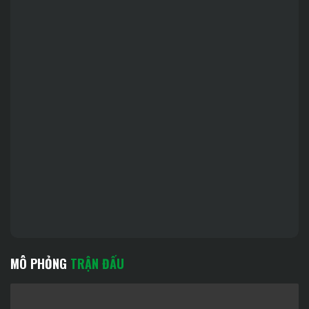
MÔ PHỎNG
TRẬN ĐẤU