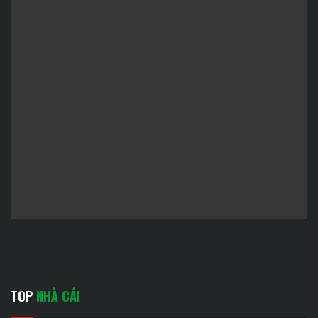
TOP
NHÀ CÁI