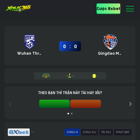
Cược 8xbet
:
0
0
Wuhan Three Towns
Qingdao Manatee
-
-
-
-
-
-
THEO BẠN THÌ TRẬN NÀY TÀI HAY XỈU?
TÀI 0%
XỈU 0%
CHÂU Á
CHÂU ÂU
TÀI XỈU
PHẠT GÓC