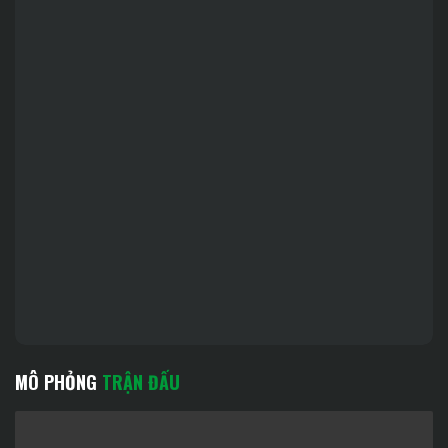
MÔ PHỎNG
TRẬN ĐẤU