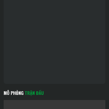
MÔ PHỎNG
TRẬN ĐẤU