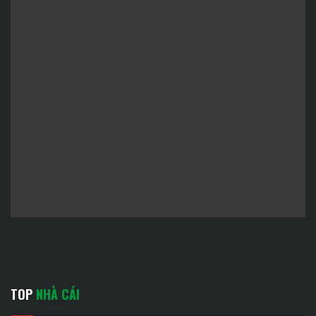
TOP
NHÀ CÁI