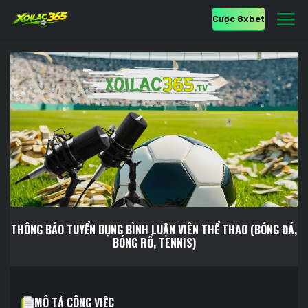
Cược 8xbet
THÔNG BÁO TUYỂN DỤNG BÌNH LUẬN VIÊN THỂ THAO
(BÓNG ĐÁ,
BÓNG RỔ, TENNIS)
MÔ TẢ CÔNG VIỆC