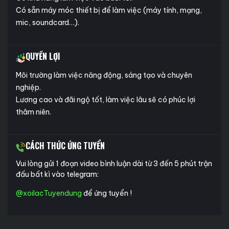
Có sẵn máy móc thiết bị để làm việc (máy tính, mạng,
mic, soundcard…).
QUYỀN LỢI
Môi trường làm việc năng động, sáng tạo và chuyên
nghiệp.
Lương cao và đãi ngộ tốt, làm việc lâu sẽ có phúc lợi
thâm niên.
CÁCH THỨC ỨNG TUYỂN
Vui lòng gửi 1 đoạn video bình luận dài từ 3 đến 5 phút trận
đấu bất kì vào telegram:
@xoilacTuyendung
để ứng tuyển !