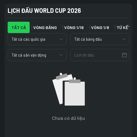
LỊCH ĐẤU WORLD CUP 2026
TẤT CẢ
VÒNG BẢNG
VÒNG 1/16
VÒNG 1/8
TỨ KẾT
Tất cả các quốc gia
Tất cả bảng đấu
Tất cả sân vận động
Chưa có dữ liệu