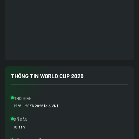
THÔNG TIN WORLD CUP 2026
THỜI GIAN
12​/6 - 20​/7/2026 (giờ VN)
SỐ SÂN
16 sân